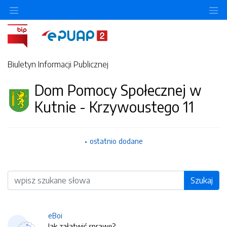
O
Biuletyn Informacji Publicznej
Dom Pomocy Społecznej w
Kutnie - Krzywoustego 11
ostatnio dodane
Wyszukiwarka
Szukaj
eBoi
Jak załatwić sprawę?