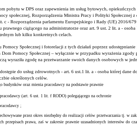
com pobytu w DPS oraz zapewnienia im usług bytowych, opiekuńczych 
ocy społecznej, Rozporządzenia Ministra Pracy i Polityki Społecznej 
 lit. c - Rozporządzenia parlamentu Europejskiego i Rady (UE) 2016/679 
prawnego ciążącego na administratorze oraz art. 9 ust. 2 lit. a - osob
ednym lub kilku konkretnych celach.
 Pomocy Społecznej i fotorelacji z tych działań poprzez udostępnianie
 Dom Pomocy Społecznej – wyłącznie w przypadku wyrażenia zgody prze
yczą wyraziła zgodę na przetwarzanie swoich danych osobowych w jedn
ostępie do usług zdrowotnych - art. 6 ust.1 lit. a - osoba której dan
czbie określonych celów.
go budynków oraz mienia pracodawcy na podstawie prawnie
pracodawcy (art. 6 ust. 1 lit. f RODO) polegającego na ochronie
pracodawcy ;
zechowywane przez
okres niezbędny do realizacji celów przetwarzania tj. w z
h przepisach prawa, zaś w zakresie prawnie uzasadnionych interesów do czas