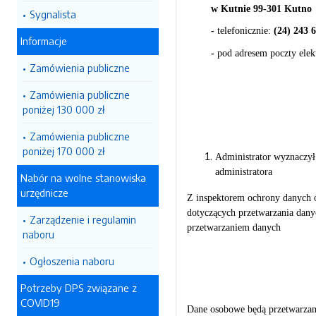
w Kutnie 99-301
Kutno
Sygnalista
-
telefonicznie:
(24) 243 
Informacje
-
pod adresem poczty elek
Zamówienia publiczne
Zamówienia publiczne
poniżej 130 000 zł
Zamówienia publiczne
poniżej 170 000 zł
Administrator wyznaczy
administratora
Nabór na wolne stanowiska
urzędnicze
Z inspektorem ochrony danych 
dotyczących przetwarzania dany
Zarządzenie i regulamin
przetwarzaniem danych
naboru
Ogłoszenia naboru
Potrzeby DPS związane z
COVID19
Dane osobowe będą przetwarzane