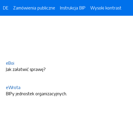
DE
Zamówienia publiczne
Instrukcja BIP
Wysoki kontrast
eBoi
Jak załatwić sprawę?
eWrota
BIPy jednostek organizacyjnych.