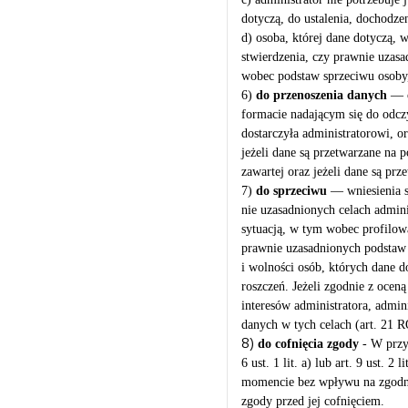
dotyczą, do ustalenia, dochodze
d) osoba, której dane dotyczą,
stwierdzenia, czy prawnie uzasa
wobec podstaw sprzeciwu osoby,
6)
do przenoszenia danych
— o
formacie nadającym się do odc
dostarczyła administratorowi, o
jeżeli dane są przetwarzane na 
zawartej oraz jeżeli dane są p
7)
do sprzeciwu
— wniesienia s
nie uzasadnionych celach admini
sytuacją, w tym wobec profilow
prawnie uzasadnionych podstaw 
i wolności osób, których dane d
roszczeń. Jeżeli zgodnie z oceną
interesów administratora, admin
danych w tych celach (art. 21 
8)
do cofnięcia zgody
- W przy
6 ust. 1 lit. a) lub art. 9 ust
momencie bez wpływu na zgodno
zgody przed jej cofnięciem.