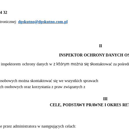
64 32
tronicznej:
dpskutno@dpskutno.com.pl
II
INSPEKTOR OCHRONY DANYCH 
z którym można się sk
ł inspektorem ochrony danych w
ontaktować za pośred
osobowych można skontaktować się we wszystkich sprawach
ch osobowych oraz korzystania z praw związanych z
III
CELE, PODSTAWY PRAWNE I OKRES RE
 przez administratora w następujących celach: