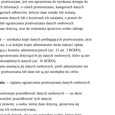
ą przetwarzane, jest ona uprawniona do uzyskania dostępu do
ch informacji: o celach przetwarzania, kategoriach danych
goriach odbiorców, którym dane zostały lub zostaną
ania danych lub o kryteriach ich ustalania, o prawie do
a lub ograniczenia przetwarzania danych osobowych
dane dotyczą, oraz do wniesienia sprzeciwu wobec takiego
h
— uzyskania kopii danych podlegających przetwarzaniu, przy
tna, a za kolejne kopie administrator może nałożyć opłatę
ącą z kosztów administracyjnych (art. 15 ust. 3 RODO);
prostowania dotyczących jej danych osobowych, które są nie-
niekompletnych danych (art. 16 RODO);
ia usunięcia jej danych osobowych, jeżeli administrator nie
przetwarzania lub dane nie są już niezbędne do celów
nia
— żądania ograniczenia przetwarzania danych osobowych
 kwestionuje prawidłowość danych osobowych — na okres
prawdzić prawidłowość tych danych,
z prawem, a osoba, której dane dotyczą, sprzeciwia się
enia ich wykorzystywania,
już tych danych, ale są one potrzebne osobie, której dane