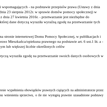
i wspomagających - na podstawie przepisów prawa (Ustawy z dnia
z dnia 23 sierpnia 2012r. w sprawie domów pomocy społecznej) w
z dnia 27 kwietnia 2016r. - przetwarzanie jest niezbędne do
a której dane dotyczą wyraziła wyraźną zgodę na przetwarzanie tych
 na stronie internetowej Domu Pomocy Społecznej, w publikacjach i
z Mieszkańca/opiekuna prawnego na podstawie art. 6 ust.1 lit. a -
ym lub większej liczbie określonych celów
e dotyczą wyraziła zgodę na przetwarzanie swoich danych osobowych w
akresie wypełnienia obowiązków prawnych ciążących na administratorze przez
u wniesienia sprzeciwu, o ile nie wystąpią prawnie uzasadnione podstawy