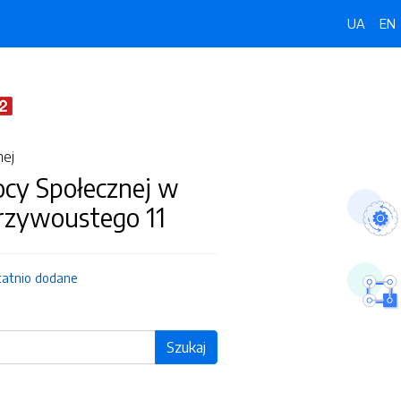
UA
EN
nej
y Społecznej w
Krzywoustego 11
tatnio dodane
Szukaj