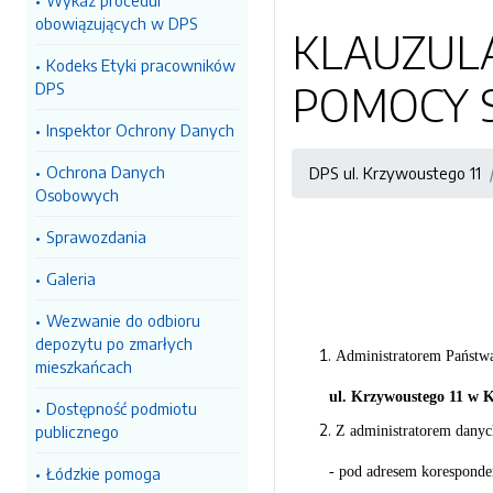
Wykaz procedur
obowiązujących w DPS
KLAUZUL
Kodeks Etyki pracowników
POMOCY 
DPS
Inspektor Ochrony Danych
Ochrona Danych
DPS ul. Krzywoustego 11
Osobowych
Sprawozdania
Galeria
Wezwanie do odbioru
depozytu po zmarłych
Administratorem Państw
mieszkańcach
ul. Krzywoustego 11 w 
Dostępność podmiotu
publicznego
Z administratorem danyc
- pod adresem korespond
Łódzkie pomoga