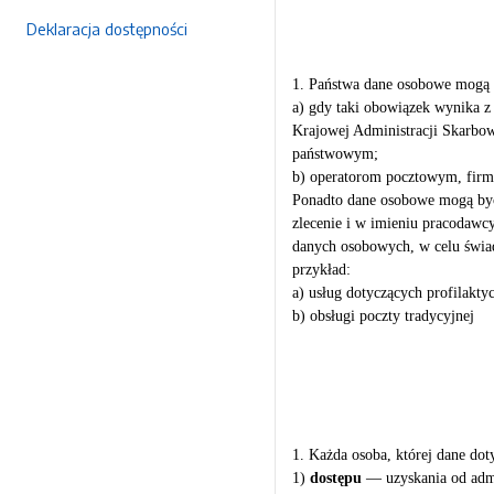
Deklaracja dostępności
1. Państwa dane osobowe mogą 
a) gdy taki obowiązek wynika 
Krajowej Administracji Skar
państwowym;
b) operatorom pocztowym, firm
Ponadto dane osobowe mogą by
zlecenie i w imieniu pracodawc
danych osobowych, w celu świad
przykład:
a) usług dotyczących profilakty
b) obsługi poczty tradycyjnej
1. Każda osoba, której dane do
1)
dostępu
— uzyskania od admin