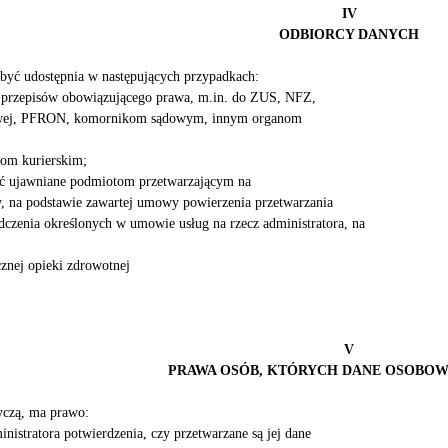
IV
ODBIORCY DANYCH
być udostępnia w następujących przypadkach:
z przepisów obowiązującego prawa, m.in. do ZUS, NFZ,
bowej, PFRON, komornikom sądowym, innym organom
om kurierskim;
ć ujawniane podmiotom przetwarzającym na
y, na podstawie zawartej umowy powierzenia przetwarzania
czenia określonych w umowie usług na rzecz administratora, na
cznej opieki zdrowotnej
V
PRAWA OSÓB, KTÓRYCH DANE OSOBO
tyczą, ma prawo:
istratora potwierdzenia, czy przetwarzane są jej dane