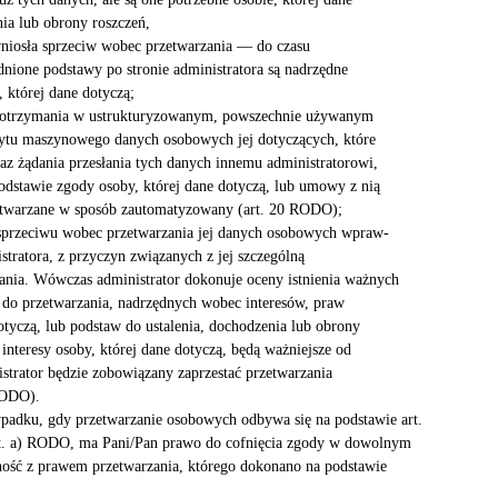
nia lub obrony roszczeń,
 wniosła sprzeciw wobec przetwarzania — do czasu
dnione podstawy po stronie administratora są nadrzędne
 której dane dotyczą;
trzymania w ustrukturyzowanym, powszechnie używanym
zytu maszynowego danych osobowych jej dotyczących, które
raz żądania przesłania tych danych innemu administratorowi,
podstawie zgody osoby, której dane dotyczą, lub umowy z nią
rzetwarzane w sposób zautomatyzowany (art. 20 RODO);
przeciwu wobec przetwarzania jej danych osobowych wpraw-
stratora, z przyczyn związanych z jej szczególną
ania. Wówczas administrator dokonuje oceny istnienia ważnych
do przetwarzania, nadrzędnych wobec interesów, praw
otyczą, lub podstaw do ustalenia, dochodzenia lub obrony
 interesy osoby, której dane dotyczą, będą ważniejsze od
istrator będzie zobowiązany zaprzestać przetwarzania
RODO).
padku, gdy przetwarzanie osobowych odbywa się na podstawie art.
. 2 lit. a) RODO, ma Pani/Pan prawo do cofnięcia zgody w dowolnym
ść z prawem przetwarzania, którego dokonano na podstawie