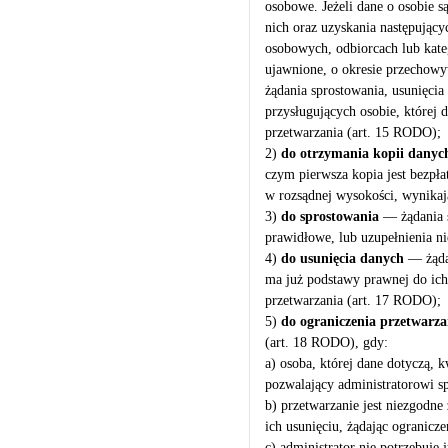
osobowe. Jeżeli dane o osobie s
nich oraz uzyskania następujący
osobowych, odbiorcach lub kate
ujawnione, o okresie przechowyw
żądania sprostowania, usunięci
przysługujących osobie, której 
przetwarzania (art. 15 RODO);
2)
do otrzymania kopii danyc
czym pierwsza kopia jest bezpła
w rozsądnej wysokości, wynikaj
3)
do sprostowania
— żądania s
prawidłowe, lub uzupełnienia 
4)
do usunięcia danych
— żądan
ma już podstawy prawnej do ich 
przetwarzania (art. 17 RODO);
5)
do ograniczenia przetwarza
(art. 18 RODO), gdy:
a) osoba, której dane dotyczą,
pozwalający administratorowi s
b) przetwarzanie jest niezgodne 
ich usunięciu, żądając ogranicz
c) administrator nie potrzebuje 