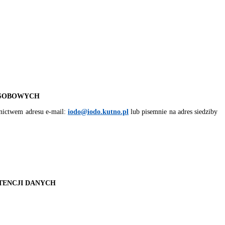
OSOBOWYCH
nictwem adresu e-mail:
iodo@iodo.kutno.pl
lub pisemnie na adres siedziby
TENCJI DANYCH