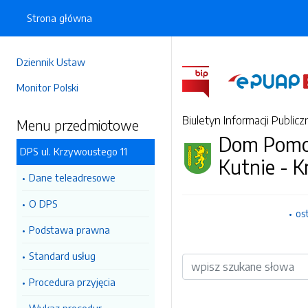
Strona główna
Dziennik Ustaw
Monitor Polski
Biuletyn Informacji Publicz
Menu przedmiotowe
Dom Pomoc
DPS ul. Krzywoustego 11
Kutnie - 
Dane teleadresowe
O DPS
os
Podstawa prawna
Standard usług
Wyszukiwarka
Procedura przyjęcia