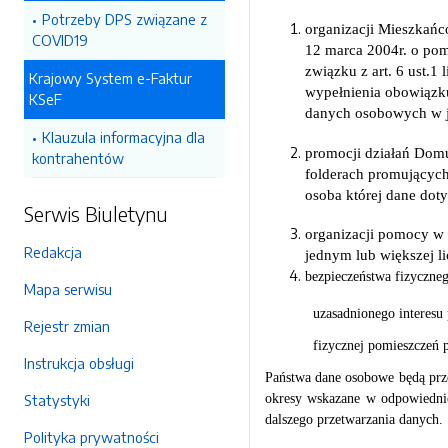
Potrzeby DPS związane z
organizacji Mieszkań
COVID19
12 marca 2004r. o pom
związku z art. 6 ust.1
Krajowy System e-Faktur
wypełnienia obowiązku 
KSeF
danych osobowych w j
Klauzula informacyjna dla
promocji działań Domu
kontrahentów
folderach promujących
osoba której dane dot
Serwis Biuletynu
organizacji pomocy w d
Redakcja
jednym lub większej li
bezpieczeństwa fizyczne
Mapa serwisu
uzasadnionego interesu 
Rejestr zmian
fizycznej pomieszczeń 
Instrukcja obsługi
Państwa dane osobowe będą pr
okresy wskazane w odpowiednic
Statystyki
dalszego przetwarzania danych.
Polityka prywatności